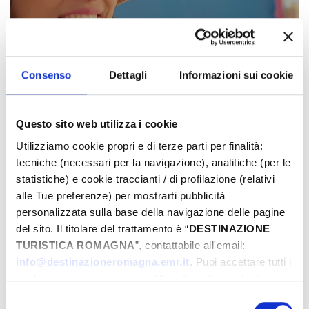
Consenso
Dettagli
Informazioni sui cookie
Questo sito web utilizza i cookie
Utilizziamo cookie propri e di terze parti per finalità:
tecniche (necessari per la navigazione), analitiche (per le
Romagna, la vacanza degli Italiani!
statistiche) e cookie traccianti / di profilazione (relativi
alle Tue preferenze) per mostrarti pubblicità
Pubblicato il: 20-05-2024
personalizzata sulla base della navigazione delle pagine
del sito. Il titolare del trattamento è “
DESTINAZIONE
TURISTICA ROMAGNA
”, contattabile all'email:
info@destinazioneromagna.emr.it
. Puoi accettare tutti i
cookie premendo il pulsante “Accetta tutti i cookie”,
proseguire cliccando su “Usa solo i cookie necessari" o
Selezione