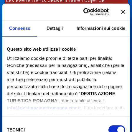
Les événements peuvent faire l'objet de
modifications. Contactez toujours les
organisateurs avant de vous rendre sur place.
Consenso
Dettagli
Informazioni sui cookie
Questo sito web utilizza i cookie
Utilizziamo cookie propri e di terze parti per finalità:
tecniche (necessari per la navigazione), analitiche (per le
statistiche) e cookie traccianti / di profilazione (relativi
alle Tue preferenze) per mostrarti pubblicità
personalizzata sulla base della navigazione delle pagine
del sito. Il titolare del trattamento è “
DESTINAZIONE
TURISTICA ROMAGNA
”, contattabile all'email:
info@destinazioneromagna.emr.it
. Puoi accettare tutti i
cookie premendo il pulsante “Accetta tutti i cookie”,
proseguire cliccando su “Usa solo i cookie necessari" o
Selezione
gestire le tue preferenze facendo clic su “Personalizza”.
TECNICI
del