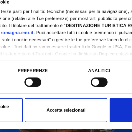
ookie
terze parti per finalità: tecniche (necessari per la navigazione), a
azione (relativi alle Tue preferenze) per mostrarti pubblicità perso
to. Il titolare del trattamento è “
DESTINAZIONE TURISTICA
odifications. Contactez toujours les organisateurs av
romagna.emr.it
. Puoi accettare tutti i cookie premendo il pulsant
solo i cookie necessari" o gestire le tue preferenze facendo cli
cookie i Tuoi dati potranno essere trasferiti da Google in USA, P
il trattamento dei Tuoi dati. Google ha dichiarato l’implementazi
tori, che abbiamo valutato essere sufficienti.
PREFERENZE
ANALITICI
o prestato e visualizzare le informazioni complete sul trattamento
ookie
Accetta selezionati