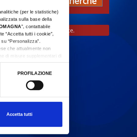
Recherche
nalitiche (per le statistiche)
nalizzata sulla base della
 ROMAGNA
”, contattabile
ant de vous rendre sur place.
e “Accetta tutti i cookie”,
c su “Personalizza”.
aese che attualmente non
one di misure supplementari di
PROFILAZIONE
 dati clicca qui:
Cookie
Accetta tutti