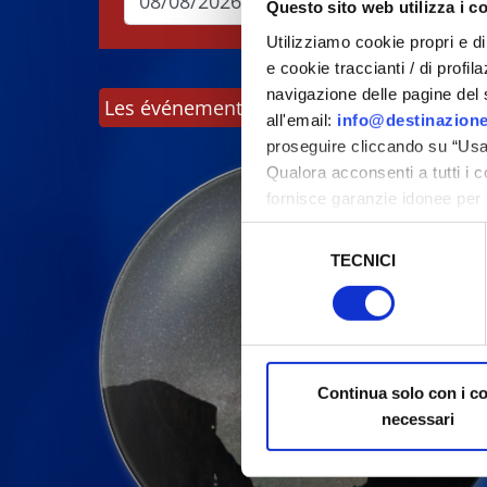
Questo sito web utilizza i c
Utilizziamo cookie propri e di 
e cookie traccianti / di profil
navigazione delle pagine del si
Les événements peuvent faire l'objet de m
all'email:
info@destinazione
proseguire cliccando su “Usa 
Qualora acconsenti a tutti i 
fornisce garanzie idonee per 
sicurezza a Tutela dei naviga
Selezione
TECNICI
del
Al fine di revocare il consens
consenso
Policy
Continua solo con i c
necessari