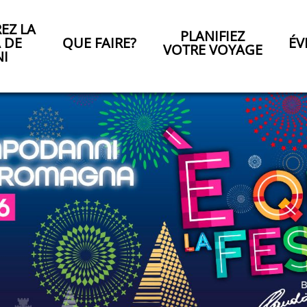
EZ LA
PLANIFIEZ
A DE
QUE FAIRE?
ÉV
VOTRE VOYAGE
NI