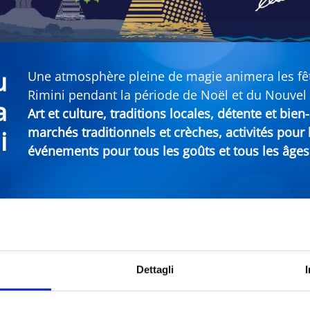
u
Une atmosphère pleine de magie animera les fête
Rimini pendant la période de Noël et du Nouvel
a
Art et culture, traditions locales, détente et bie
marchés traditionnels et crèches, activités pour
i
événements pour tous les goûts et tous les âges
An sur la Riviera de Rimini
Dettagli
Municipalité
Types