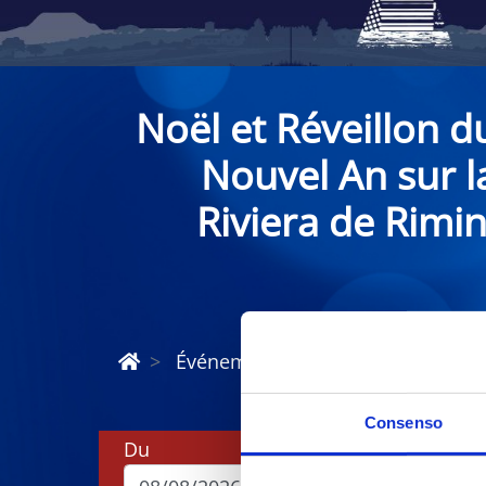
Noël et Réveillon d
Nouvel An sur l
Riviera de Rimin
Événements de Noël et du Nouvel 
Consenso
Du
Au