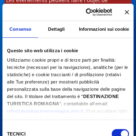
Les événements peuvent faire l'objet de
modifications. Contactez toujours les
organisateurs avant de vous rendre sur place.
Consenso
Dettagli
Informazioni sui cookie
Questo sito web utilizza i cookie
Utilizziamo cookie propri e di terze parti per finalità:
tecniche (necessari per la navigazione), analitiche (per le
statistiche) e cookie traccianti / di profilazione (relativi
alle Tue preferenze) per mostrarti pubblicità
personalizzata sulla base della navigazione delle pagine
del sito. Il titolare del trattamento è “
DESTINAZIONE
TURISTICA ROMAGNA
”, contattabile all'email:
info@destinazioneromagna.emr.it
. Puoi accettare tutti i
cookie premendo il pulsante “Accetta tutti i cookie”,
proseguire cliccando su “Usa solo i cookie necessari" o
Selezione
gestire le tue preferenze facendo clic su “Personalizza”.
TECNICI
del