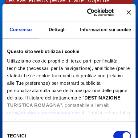
Les événements peuvent faire l'objet de
modifications. Contactez toujours les
organisateurs avant de vous rendre sur place.
Consenso
Dettagli
Informazioni sui cookie
Questo sito web utilizza i cookie
Utilizziamo cookie propri e di terze parti per finalità:
tecniche (necessari per la navigazione), analitiche (per le
statistiche) e cookie traccianti / di profilazione (relativi
alle Tue preferenze) per mostrarti pubblicità
personalizzata sulla base della navigazione delle pagine
del sito. Il titolare del trattamento è “
DESTINAZIONE
TURISTICA ROMAGNA
”, contattabile all'email:
info@destinazioneromagna.emr.it
. Puoi accettare tutti i
cookie premendo il pulsante “Accetta tutti i cookie”,
proseguire cliccando su “Usa solo i cookie necessari" o
Selezione
gestire le tue preferenze facendo clic su “Personalizza”.
TECNICI
del