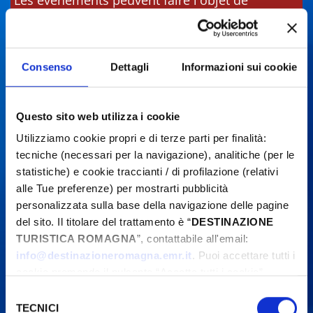
Les événements peuvent faire l'objet de
modifications. Contactez toujours les
organisateurs avant de vous rendre sur place.
Consenso
Dettagli
Informazioni sui cookie
Questo sito web utilizza i cookie
Utilizziamo cookie propri e di terze parti per finalità:
tecniche (necessari per la navigazione), analitiche (per le
statistiche) e cookie traccianti / di profilazione (relativi
alle Tue preferenze) per mostrarti pubblicità
personalizzata sulla base della navigazione delle pagine
del sito. Il titolare del trattamento è “
DESTINAZIONE
TURISTICA ROMAGNA
”, contattabile all'email:
info@destinazioneromagna.emr.it
. Puoi accettare tutti i
cookie premendo il pulsante “Accetta tutti i cookie”,
proseguire cliccando su “Usa solo i cookie necessari" o
Selezione
gestire le tue preferenze facendo clic su “Personalizza”.
TECNICI
del