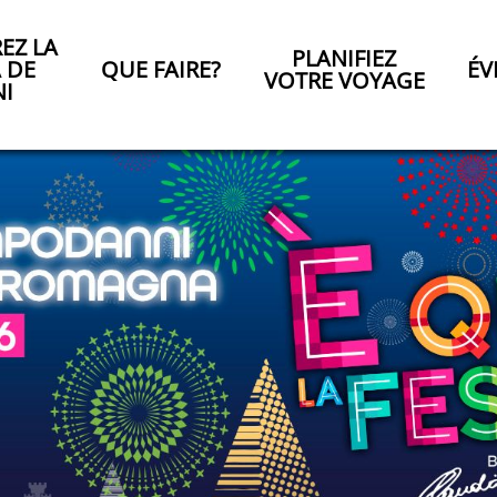
EZ LA
PLANIFIEZ
A DE
QUE FAIRE?
ÉV
VOTRE VOYAGE
NI