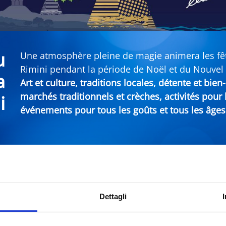
u
Une atmosphère pleine de magie animera les fête
Rimini pendant la période de Noël et du Nouvel
a
Art et culture, traditions locales, détente et bie
marchés traditionnels et crèches, activités pour
i
événements pour tous les goûts et tous les âges
An sur la Riviera de Rimini
Dettagli
Municipalité
Types