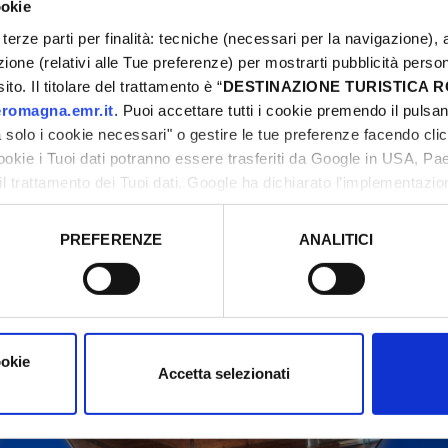
ookie
terze parti per finalità: tecniche (necessari per la navigazione), a
azione (relativi alle Tue preferenze) per mostrarti pubblicità perso
to. Il titolare del trattamento è “
DESTINAZIONE TURISTICA
odifications. Contactez toujours les organisateurs av
romagna.emr.it
. Puoi accettare tutti i cookie premendo il pulsant
solo i cookie necessari" o gestire le tue preferenze facendo cli
cookie i Tuoi dati potranno essere trasferiti da Google in USA, P
il trattamento dei Tuoi dati. Google ha dichiarato l’implementazi
tori, che abbiamo valutato essere sufficienti.
PREFERENZE
ANALITICI
o prestato e visualizzare le informazioni complete sul trattamento
ookie
Accetta selezionati