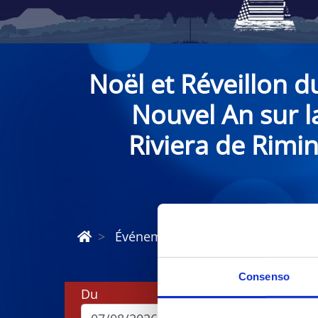
Noël et Réveillon d
Nouvel An sur l
Riviera de Rimin
Événements de Noël et du Nouvel 
Consenso
Du
Au