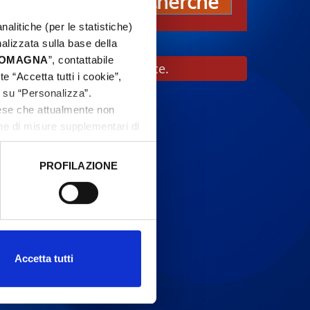
Recherche
nalitiche (per le statistiche)
nalizzata sulla base della
 ROMAGNA
”, contattabile
ant de vous rendre sur place.
e “Accetta tutti i cookie”,
c su “Personalizza”.
aese che attualmente non
one di misure supplementari di
PROFILAZIONE
 dati clicca qui:
Cookie
Accetta tutti