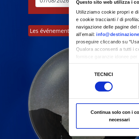
Questo sito web utilizza i c
Utilizziamo cookie propri e di 
e cookie traccianti / di profil
navigazione delle pagine del si
Les événements peuvent faire l'objet de m
all'email:
info@destinazione
proseguire cliccando su “Usa 
Qualora acconsenti a tutti i 
fornisce garanzie idonee per 
sicurezza a Tutela dei naviga
Selezione
TECNICI
del
Al fine di revocare il consens
consenso
Policy
Continua solo con i c
necessari