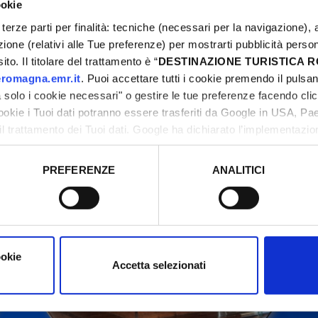
ookie
terze parti per finalità: tecniche (necessari per la navigazione), a
azione (relativi alle Tue preferenze) per mostrarti pubblicità perso
to. Il titolare del trattamento è “
DESTINAZIONE TURISTICA
odifications. Contactez toujours les organisateurs av
romagna.emr.it
. Puoi accettare tutti i cookie premendo il pulsant
solo i cookie necessari" o gestire le tue preferenze facendo cli
cookie i Tuoi dati potranno essere trasferiti da Google in USA, P
il trattamento dei Tuoi dati. Google ha dichiarato l’implementazi
tori, che abbiamo valutato essere sufficienti.
PREFERENZE
ANALITICI
o prestato e visualizzare le informazioni complete sul trattamento
ookie
Accetta selezionati