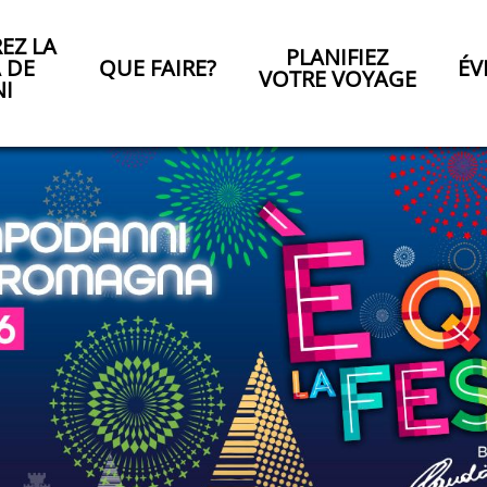
EZ LA
PLANIFIEZ
A DE
QUE FAIRE?
ÉV
VOTRE VOYAGE
NI