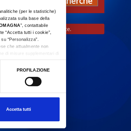
Recherche
nalitiche (per le statistiche)
nalizzata sulla base della
 ROMAGNA
”, contattabile
ant de vous rendre sur place.
e “Accetta tutti i cookie”,
c su “Personalizza”.
aese che attualmente non
one di misure supplementari di
PROFILAZIONE
 dati clicca qui:
Cookie
Accetta tutti