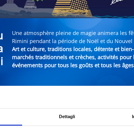
u
Une atmosphère pleine de magie animera les fête
Rimini pendant la période de Noël et du Nouvel
a
Art et culture, traditions locales, détente et bie
marchés traditionnels et crèches, activités pour
i
événements pour tous les goûts et tous les âges
An sur la Riviera de Rimini
Dettagli
Municipalité
Types