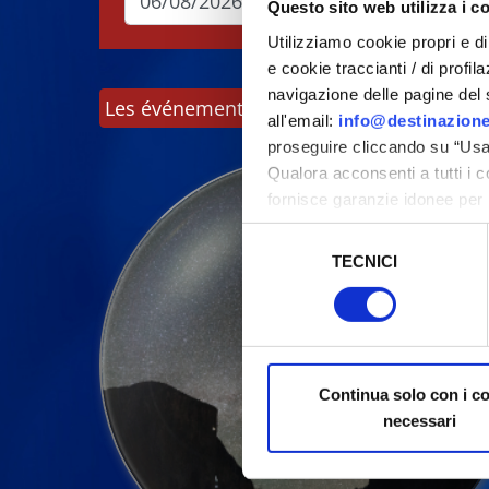
Questo sito web utilizza i c
Utilizziamo cookie propri e di 
e cookie traccianti / di profil
navigazione delle pagine del si
Les événements peuvent faire l'objet de m
all'email:
info@destinazione
proseguire cliccando su “Usa 
Qualora acconsenti a tutti i 
fornisce garanzie idonee per 
sicurezza a Tutela dei naviga
Selezione
TECNICI
del
Al fine di revocare il consens
consenso
Policy
Continua solo con i c
necessari