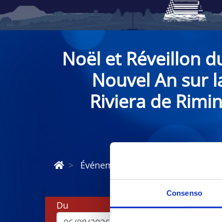
Noël et Réveillon d
Nouvel An sur l
Riviera de Rimin
Événements de Noël et du Nouvel 
Consenso
Du
Au