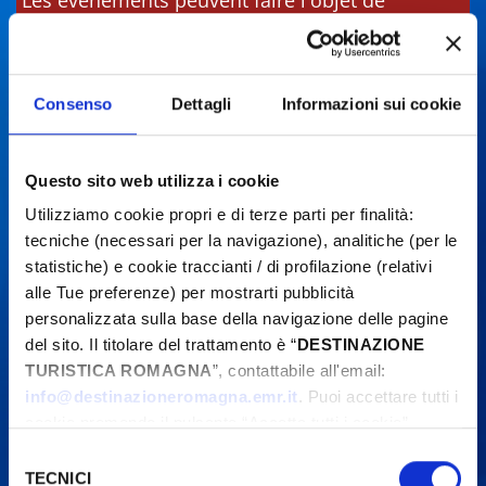
Les événements peuvent faire l'objet de
modifications. Contactez toujours les
organisateurs avant de vous rendre sur place.
Consenso
Dettagli
Informazioni sui cookie
Questo sito web utilizza i cookie
Utilizziamo cookie propri e di terze parti per finalità:
tecniche (necessari per la navigazione), analitiche (per le
statistiche) e cookie traccianti / di profilazione (relativi
alle Tue preferenze) per mostrarti pubblicità
personalizzata sulla base della navigazione delle pagine
del sito. Il titolare del trattamento è “
DESTINAZIONE
TURISTICA ROMAGNA
”, contattabile all'email:
info@destinazioneromagna.emr.it
. Puoi accettare tutti i
cookie premendo il pulsante “Accetta tutti i cookie”,
proseguire cliccando su “Usa solo i cookie necessari" o
Selezione
gestire le tue preferenze facendo clic su “Personalizza”.
TECNICI
del