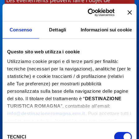
Les événements peuvent faire l'objet de
modifications. Contactez toujours les
organisateurs avant de vous rendre sur place.
Consenso
Dettagli
Informazioni sui cookie
Questo sito web utilizza i cookie
Utilizziamo cookie propri e di terze parti per finalità:
tecniche (necessari per la navigazione), analitiche (per le
statistiche) e cookie traccianti / di profilazione (relativi
alle Tue preferenze) per mostrarti pubblicità
personalizzata sulla base della navigazione delle pagine
del sito. Il titolare del trattamento è “
DESTINAZIONE
TURISTICA ROMAGNA
”, contattabile all'email:
info@destinazioneromagna.emr.it
. Puoi accettare tutti i
cookie premendo il pulsante “Accetta tutti i cookie”,
proseguire cliccando su “Usa solo i cookie necessari" o
Selezione
gestire le tue preferenze facendo clic su “Personalizza”.
TECNICI
del