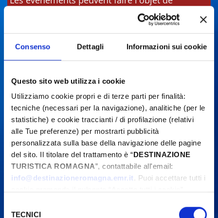
Les événements peuvent faire l'objet de
modifications. Contactez toujours les
organisateurs avant de vous rendre sur place.
Consenso
Dettagli
Informazioni sui cookie
Questo sito web utilizza i cookie
Utilizziamo cookie propri e di terze parti per finalità:
tecniche (necessari per la navigazione), analitiche (per le
statistiche) e cookie traccianti / di profilazione (relativi
alle Tue preferenze) per mostrarti pubblicità
personalizzata sulla base della navigazione delle pagine
del sito. Il titolare del trattamento è “
DESTINAZIONE
TURISTICA ROMAGNA
”, contattabile all'email:
info@destinazioneromagna.emr.it
. Puoi accettare tutti i
cookie premendo il pulsante “Accetta tutti i cookie”,
proseguire cliccando su “Usa solo i cookie necessari" o
Selezione
gestire le tue preferenze facendo clic su “Personalizza”.
TECNICI
del