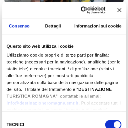
Rimini Antiqua
Consenso
Dettagli
Informazioni sui cookie
Rimini
Rimini (RN)
26 Janv - 30 Nov 2025
Questo sito web utilizza i cookie
Utilizziamo cookie propri e di terze parti per finalità:
tecniche (necessari per la navigazione), analitiche (per le
statistiche) e cookie traccianti / di profilazione (relativi
alle Tue preferenze) per mostrarti pubblicità
personalizzata sulla base della navigazione delle pagine
del sito. Il titolare del trattamento è “
DESTINAZIONE
TURISTICA ROMAGNA
”, contattabile all'email:
info@destinazioneromagna.emr.it
. Puoi accettare tutti i
cookie premendo il pulsante “Accetta tutti i cookie”,
proseguire cliccando su “Usa solo i cookie necessari" o
Selezione
gestire le tue preferenze facendo clic su “Personalizza”.
TECNICI
del