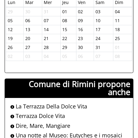
Lun
Mar
Mer
Jeu
Ven
Sam
Dim
29
30
31
01
02
03
04
05
06
07
08
09
10
11
12
13
14
15
16
17
18
19
20
21
22
23
24
25
26
27
28
29
30
31
01
02
03
04
05
06
07
08
Comune di Rimini propone
anche
La Terrazza Della Dolce Vita
Terrazza Dolce Vita
Dire, Mare, Mangiare
Una notte al Museo: Eutyches e i mosaici