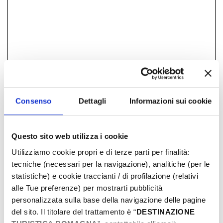
Consenso
Dettagli
Informazioni sui cookie
GRATUITE
Questo sito web utilizza i cookie
JOURS & HEURES
Utilizziamo cookie propri e di terze parti per finalità:
tecniche (necessari per la navigazione), analitiche (per le
Janvier-1970
statistiche) e cookie traccianti / di profilazione (relativi
Lun
Mar
Mer
Jeu
Ven
Sam
Dim
alle Tue preferenze) per mostrarti pubblicità
29
30
31
01
02
03
04
personalizzata sulla base della navigazione delle pagine
del sito. Il titolare del trattamento è “
DESTINAZIONE
05
06
07
08
09
10
11