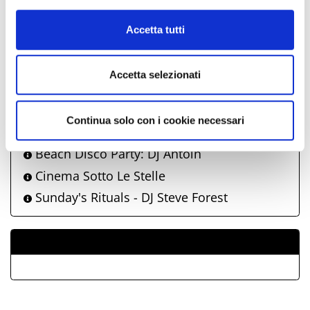
informazioni complete sul trattamento dati clicca qui:
Road To Bay Fest 2026
Cookie Policy
Road to Bay Fest - "40 YEARS OF FUCKIN'
Accetta tutti
UP - a film by NOFX" proiezione film
Road To Bay Fest 2026 - 10/11/12/13
agosto
Accetta selezionati
Mala Mia - serata reggaeton - 14 agosto
Concerto LITFIBA - 15 agosto 2026 | Beky
Continua solo con i cookie necessari
Bay
Beach Disco Party: Dj Antoin
Cinema Sotto Le Stelle
Sunday's Rituals - DJ Steve Forest
ALLEGATI