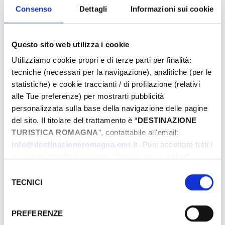
Consenso
Dettagli
Informazioni sui cookie
Questo sito web utilizza i cookie
Utilizziamo cookie propri e di terze parti per finalità:
tecniche (necessari per la navigazione), analitiche (per le
statistiche) e cookie traccianti / di profilazione (relativi
alle Tue preferenze) per mostrarti pubblicità
personalizzata sulla base della navigazione delle pagine
del sito. Il titolare del trattamento è “
DESTINAZIONE
GRATUITE
TURISTICA ROMAGNA
”, contattabile all'email:
info@destinazioneromagna.emr.it
. Puoi accettare tutti i
JOURS & HEURES
cookie premendo il pulsante “Accetta tutti i cookie”,
proseguire cliccando su “Usa solo i cookie necessari" o
Selezione
gestire le tue preferenze facendo clic su “Personalizza”.
TECNICI
del
Janvier-1970
Qualora acconsenti a tutti i cookie i Tuoi dati potranno
consenso
Lun
Mar
Mer
Jeu
Ven
Sam
Dim
essere trasferiti da Google in USA, Paese che
PREFERENZE
29
30
31
01
02
03
04
attualmente non fornisce garanzie idonee per il