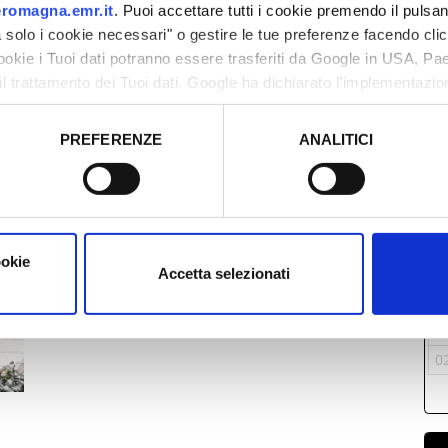
romagna.emr.it
. Puoi accettare tutti i cookie premendo il pulsant
solo i cookie necessari" o gestire le tue preferenze facendo cli
cookie i Tuoi dati potranno essere trasferiti da Google in USA, P
il trattamento dei Tuoi dati. Google ha dichiarato l’implementazi
tori, che abbiamo valutato essere sufficienti.
PREFERENZE
ANALITICI
o prestato e visualizzare le informazioni complete sul trattamento
L
2
0
ookie
1
Accetta selezionati
1
2
0