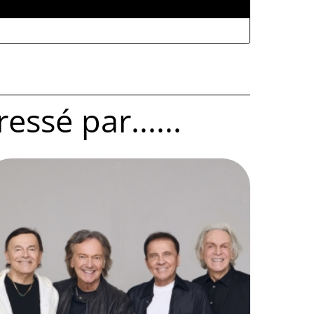
ALLEGATI
ssé par......