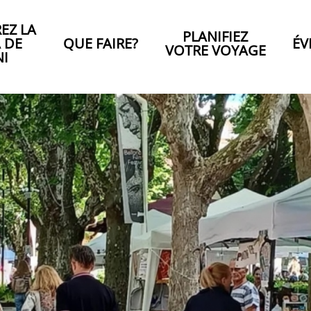
EZ LA
PLANIFIEZ
A DE
QUE FAIRE?
ÉV
VOTRE VOYAGE
NI