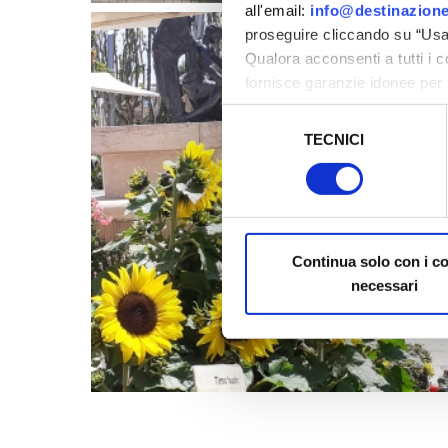
all'email:
info@destinazione
proseguire cliccando su “Usa 
Qualora acconsenti a tutti i 
fornisce garanzie idonee per 
sicurezza a Tutela dei naviga
Selezione
TECNICI
del
Al fine di revocare il consens
consenso
Policy
Continua solo con i c
necessari