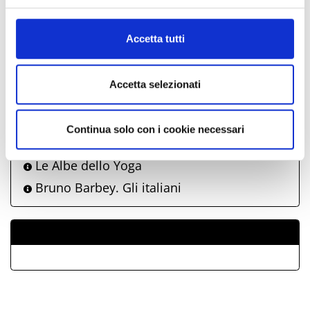
anche
informazioni complete sul trattamento dati clicca qui:
Cookie Policy
Accetta tutti
Riccione Music City | Eiffel 65
Riccione Music City | Zero Assoluto
Accetta selezionati
Riccione Family Show
Senza fine - Parole e libri sotto luna e
stelle di Riccione
Continua solo con i cookie necessari
Tafuzzy Days 2026
Le Albe dello Yoga
Bruno Barbey. Gli italiani
ALLEGATI