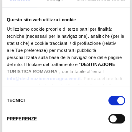
Questo sito web utilizza i cookie
Utilizziamo cookie propri e di terze parti per finalità:
tecniche (necessari per la navigazione), analitiche (per le
statistiche) e cookie traccianti / di profilazione (relativi
alle Tue preferenze) per mostrarti pubblicità
À PARTIR DE 42,55 €
personalizzata sulla base della navigazione delle pagine
del sito. Il titolare del trattamento è “
DESTINAZIONE
TURISTICA ROMAGNA
”, contattabile all'email:
JOURS & HEURES
info@destinazioneromagna.emr.it
. Puoi accettare tutti i
cookie premendo il pulsante “Accetta tutti i cookie”,
Janvier-1970
proseguire cliccando su “Usa solo i cookie necessari" o
Selezione
Lun
Mar
Mer
Jeu
Ven
Sam
Dim
gestire le tue preferenze facendo clic su “Personalizza”.
TECNICI
del
Qualora acconsenti a tutti i cookie i Tuoi dati potranno
29
30
31
01
02
03
04
consenso
essere trasferiti da Google in USA, Paese che
05
06
07
08
09
10
11
PREFERENZE
attualmente non fornisce garanzie idonee per il
12
13
14
15
16
17
18
trattamento dei Tuoi dati. Google ha dichiarato