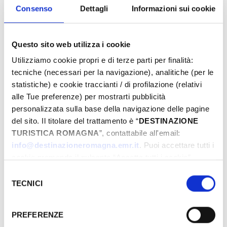
Consenso
Dettagli
Informazioni sui cookie
Questo sito web utilizza i cookie
Utilizziamo cookie propri e di terze parti per finalità:
tecniche (necessari per la navigazione), analitiche (per le
statistiche) e cookie traccianti / di profilazione (relativi
alle Tue preferenze) per mostrarti pubblicità
personalizzata sulla base della navigazione delle pagine
del sito. Il titolare del trattamento è “
DESTINAZIONE
TURISTICA ROMAGNA
”, contattabile all'email:
info@destinazioneromagna.emr.it
. Puoi accettare tutti i
cookie premendo il pulsante “Accetta tutti i cookie”,
proseguire cliccando su “Usa solo i cookie necessari" o
Selezione
gestire le tue preferenze facendo clic su “Personalizza”.
TECNICI
del
Qualora acconsenti a tutti i cookie i Tuoi dati potranno
consenso
essere trasferiti da Google in USA, Paese che
PREFERENZE
attualmente non fornisce garanzie idonee per il