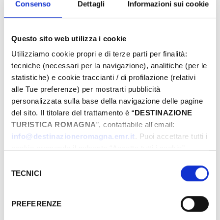
Consenso
Dettagli
Informazioni sui cookie
Questo sito web utilizza i cookie
Utilizziamo cookie propri e di terze parti per finalità:
tecniche (necessari per la navigazione), analitiche (per le
statistiche) e cookie traccianti / di profilazione (relativi
alle Tue preferenze) per mostrarti pubblicità
personalizzata sulla base della navigazione delle pagine
del sito. Il titolare del trattamento è “
DESTINAZIONE
TURISTICA ROMAGNA
”, contattabile all'email:
info@destinazioneromagna.emr.it
. Puoi accettare tutti i
cookie premendo il pulsante “Accetta tutti i cookie”,
proseguire cliccando su “Usa solo i cookie necessari" o
Selezione
gestire le tue preferenze facendo clic su “Personalizza”.
TECNICI
del
Qualora acconsenti a tutti i cookie i Tuoi dati potranno
consenso
essere trasferiti da Google in USA, Paese che
PREFERENZE
Les événements peuvent faire l'objet de
attualmente non fornisce garanzie idonee per il
trattamento dei Tuoi dati. Google ha dichiarato