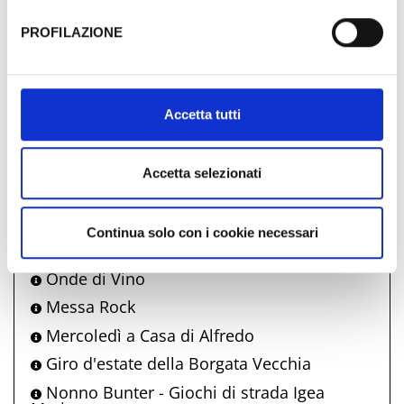
sufficienti.
02
03
04
05
06
07
08
PROFILAZIONE
Al fine di revocare il consenso prestato e visualizzare le
informazioni complete sul trattamento dati clicca qui:
Comune di Bellaria Igea Marina
Cookie Policy
Accetta tutti
propone anche
Fiesta! Music & Food
Accetta selezionati
Bell'Italia
La carrozza incantata
Continua solo con i cookie necessari
Fuochi di ferragosto
Onde di Vino
Messa Rock
Mercoledì a Casa di Alfredo
Giro d'estate della Borgata Vecchia
Nonno Bunter - Giochi di strada Igea