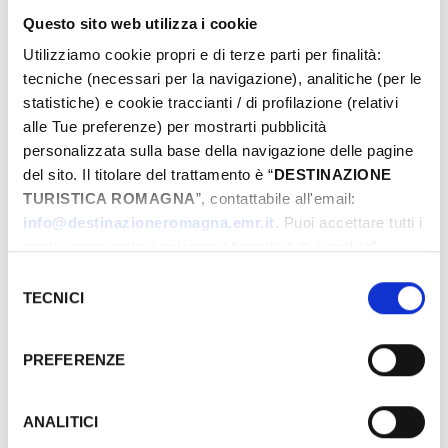
Questo sito web utilizza i cookie
Utilizziamo cookie propri e di terze parti per finalità:
tecniche (necessari per la navigazione), analitiche (per le
statistiche) e cookie traccianti / di profilazione (relativi
alle Tue preferenze) per mostrarti pubblicità
GRATUITE
personalizzata sulla base della navigazione delle pagine
del sito. Il titolare del trattamento è “
DESTINAZIONE
TURISTICA ROMAGNA
”, contattabile all'email:
JOURS & HEURES
info@destinazioneromagna.emr.it
. Puoi accettare tutti i
cookie premendo il pulsante “Accetta tutti i cookie”,
Janvier-1970
proseguire cliccando su “Usa solo i cookie necessari" o
Selezione
Lun
Mar
Mer
Jeu
Ven
Sam
Dim
gestire le tue preferenze facendo clic su “Personalizza”.
TECNICI
del
Qualora acconsenti a tutti i cookie i Tuoi dati potranno
29
30
31
01
02
03
04
consenso
essere trasferiti da Google in USA, Paese che
05
06
07
08
09
10
11
PREFERENZE
attualmente non fornisce garanzie idonee per il
12
13
14
15
16
17
18
trattamento dei Tuoi dati. Google ha dichiarato
19
20
21
22
23
24
25
l’implementazione di misure supplementari di sicurezza a
ANALITICI
26
27
28
29
30
31
01
Tutela dei navigatori, che abbiamo valutato essere