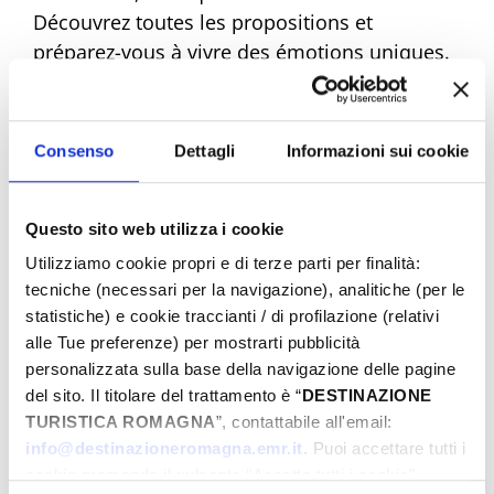
Découvrez toutes les propositions et
préparez-vous à vivre des émotions uniques.
Réservez dès maintenant votre Pâques de
rêve !
Consenso
Dettagli
Informazioni sui cookie
Questo sito web utilizza i cookie
Eventi di Pasqua Riviera Rimini
Utilizziamo cookie propri e di terze parti per finalità:
tecniche (necessari per la navigazione), analitiche (per le
statistiche) e cookie traccianti / di profilazione (relativi
Du
alle Tue preferenze) per mostrarti pubblicità
personalizzata sulla base della navigazione delle pagine
del sito. Il titolare del trattamento è “
DESTINAZIONE
TURISTICA ROMAGNA
”, contattabile all'email:
Au
info@destinazioneromagna.emr.it
. Puoi accettare tutti i
cookie premendo il pulsante “Accetta tutti i cookie”,