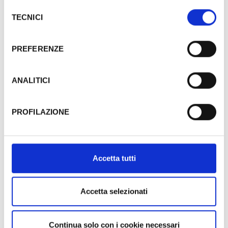
proseguire cliccando su “Usa solo i cookie necessari" o
Selezione
gestire le tue preferenze facendo clic su “Personalizza”.
TECNICI
Municipalité
del
Qualora acconsenti a tutti i cookie i Tuoi dati potranno
consenso
essere trasferiti da Google in USA, Paese che
PREFERENZE
attualmente non fornisce garanzie idonee per il
Types
trattamento dei Tuoi dati. Google ha dichiarato
l’implementazione di misure supplementari di sicurezza a
ANALITICI
Tutela dei navigatori, che abbiamo valutato essere
sufficienti.
PROFILAZIONE
Recherche
Al fine di revocare il consenso prestato e visualizzare le
informazioni complete sul trattamento dati clicca qui:
Cookie Policy
Accetta tutti
Les événements peuvent faire l'objet de
Accetta selezionati
modifications. Contactez toujours les
organisateurs avant de vous rendre sur place.
Continua solo con i cookie necessari