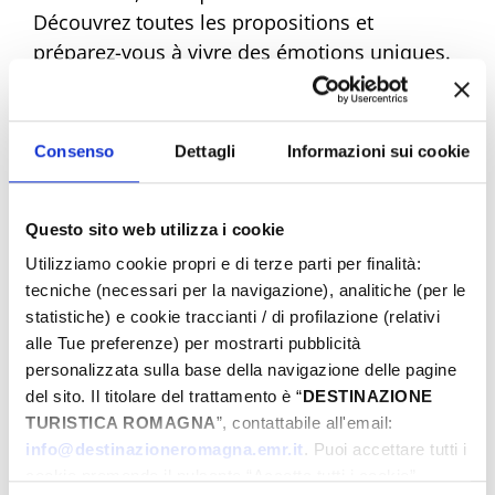
Découvrez toutes les propositions et
préparez-vous à vivre des émotions uniques.
Réservez dès maintenant votre Pâques de
rêve !
Consenso
Dettagli
Informazioni sui cookie
Questo sito web utilizza i cookie
Eventi di Pasqua Riviera Rimini
Utilizziamo cookie propri e di terze parti per finalità:
tecniche (necessari per la navigazione), analitiche (per le
statistiche) e cookie traccianti / di profilazione (relativi
Du
alle Tue preferenze) per mostrarti pubblicità
personalizzata sulla base della navigazione delle pagine
del sito. Il titolare del trattamento è “
DESTINAZIONE
TURISTICA ROMAGNA
”, contattabile all'email:
Au
info@destinazioneromagna.emr.it
. Puoi accettare tutti i
cookie premendo il pulsante “Accetta tutti i cookie”,