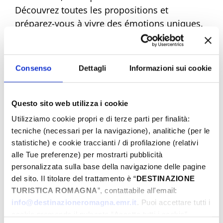
Découvrez toutes les propositions et
préparez-vous à vivre des émotions uniques.
Réservez dès maintenant votre Pâques de
rêve !
Consenso
Dettagli
Informazioni sui cookie
Questo sito web utilizza i cookie
Eventi di Pasqua Riviera Rimini
Utilizziamo cookie propri e di terze parti per finalità:
tecniche (necessari per la navigazione), analitiche (per le
statistiche) e cookie traccianti / di profilazione (relativi
Du
alle Tue preferenze) per mostrarti pubblicità
personalizzata sulla base della navigazione delle pagine
del sito. Il titolare del trattamento è “
DESTINAZIONE
TURISTICA ROMAGNA
”, contattabile all'email:
Au
info@destinazioneromagna.emr.it
. Puoi accettare tutti i
cookie premendo il pulsante “Accetta tutti i cookie”,