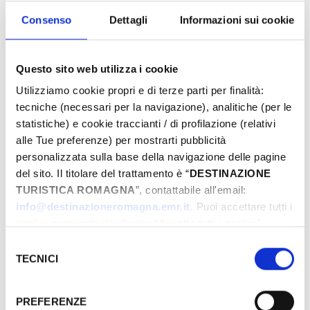
Eventi di Primavera Riviera Rimini
Consenso
Dettagli
Informazioni sui cookie
Du
Questo sito web utilizza i cookie
Utilizziamo cookie propri e di terze parti per finalità:
tecniche (necessari per la navigazione), analitiche (per le
statistiche) e cookie traccianti / di profilazione (relativi
Au
alle Tue preferenze) per mostrarti pubblicità
personalizzata sulla base della navigazione delle pagine
del sito. Il titolare del trattamento è “
DESTINAZIONE
Municipalité
TURISTICA ROMAGNA
”, contattabile all'email:
info@destinazioneromagna.emr.it
. Puoi accettare tutti i
cookie premendo il pulsante “Accetta tutti i cookie”,
proseguire cliccando su “Usa solo i cookie necessari" o
Selezione
Types
gestire le tue preferenze facendo clic su “Personalizza”.
TECNICI
del
Qualora acconsenti a tutti i cookie i Tuoi dati potranno
consenso
essere trasferiti da Google in USA, Paese che
PREFERENZE
attualmente non fornisce garanzie idonee per il