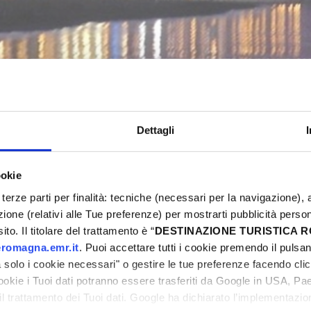
FIESTA ! MUSIQUE ET GASTRONOMI
Bellaria-Igea Marina
Dettagli
ookie
5
Eventi Primavera 2025
terze parti per finalità: tecniche (necessari per la navigazione), a
ni
azione (relativi alle Tue preferenze) per mostrarti pubblicità perso
to. Il titolare del trattamento è “
DESTINAZIONE TURISTICA
romagna.emr.it
. Puoi accettare tutti i cookie premendo il pulsant
solo i cookie necessari" o gestire le tue preferenze facendo cli
cookie i Tuoi dati potranno essere trasferiti da Google in USA, P
ni
il trattamento dei Tuoi dati. Google ha dichiarato l’implementazi