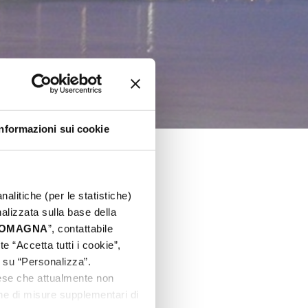
E
Informazioni sui cookie
nalitiche (per le statistiche)
nalizzata sulla base della
 ROMAGNA
”, contattabile
e “Accetta tutti i cookie”,
c su “Personalizza”.
aese che attualmente non
one di misure supplementari di