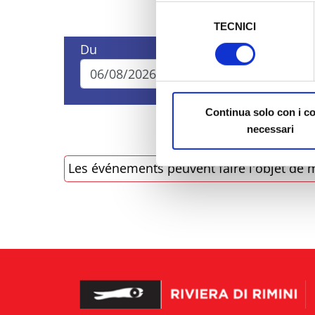
sicurezza a Tutela dei naviga
Selezione
TECNICI
del
Al fine di revocare il consens
consenso
Du
Au
Policy
Continua solo con i c
necessari
Les événements peuvent faire l'objet de m