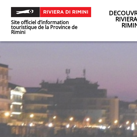
DECOUVR
RIVIER
Site officiel d’information
RIMI
touristique de la Province de
Rimini