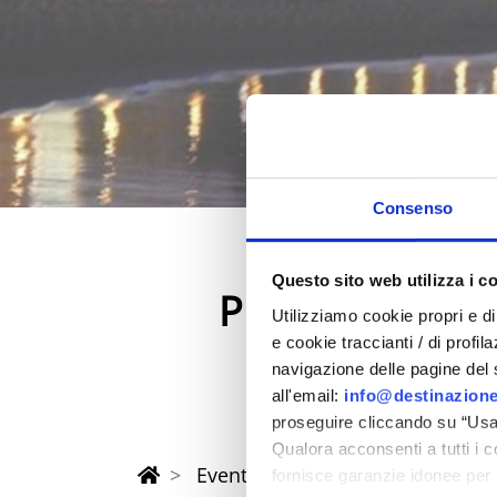
Consenso
Questo sito web utilizza i c
Printemps 202
Utilizziamo cookie propri e di 
dans la province de Rimi
e cookie traccianti / di profil
navigazione delle pagine del si
all'email:
info@destinazione
proseguire cliccando su “Usa 
Qualora acconsenti a tutti i 
Eventi di Primavera Riviera Rimi
fornisce garanzie idonee per 