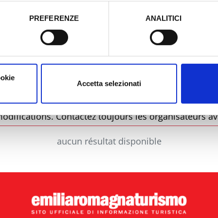
tori, che abbiamo valutato essere sufficienti.
PREFERENZE
ANALITICI
o prestato e visualizzare le informazioni complete sul trattamento
Municipalité
Type
ookie
Accetta selezionati
odifications. Contactez toujours les organisateurs av
aucun résultat disponible