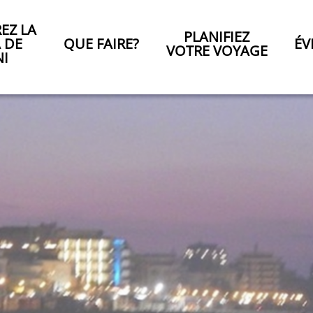
EZ LA
PLANIFIEZ
A DE
QUE FAIRE?
ÉV
VOTRE VOYAGE
NI