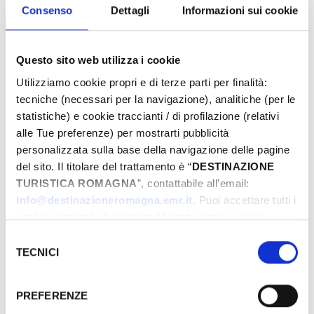
Eventi di Primavera Riviera Rimini
Consenso
Dettagli
Informazioni sui cookie
Questo sito web utilizza i cookie
Von
Utilizziamo cookie propri e di terze parti per finalità:
tecniche (necessari per la navigazione), analitiche (per le
statistiche) e cookie traccianti / di profilazione (relativi
Bis
alle Tue preferenze) per mostrarti pubblicità
personalizzata sulla base della navigazione delle pagine
del sito. Il titolare del trattamento è “
DESTINAZIONE
TURISTICA ROMAGNA
”, contattabile all'email:
Stadt
info@destinazioneromagna.emr.it
. Puoi accettare tutti i
cookie premendo il pulsante “Accetta tutti i cookie”,
proseguire cliccando su “Usa solo i cookie necessari" o
Selezione
Typen
gestire le tue preferenze facendo clic su “Personalizza”.
TECNICI
del
Qualora acconsenti a tutti i cookie i Tuoi dati potranno
consenso
essere trasferiti da Google in USA, Paese che
PREFERENZE
attualmente non fornisce garanzie idonee per il