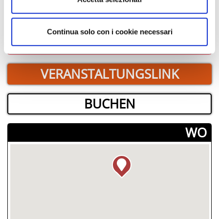
Die Veranstaltungen können sich ändern. Bitte
kontaktieren Sie die Organisatoren, bevor Sie
Continua solo con i cookie necessari
vor Ort sind.
VERANSTALTUNGSLINK
BUCHEN
­WO