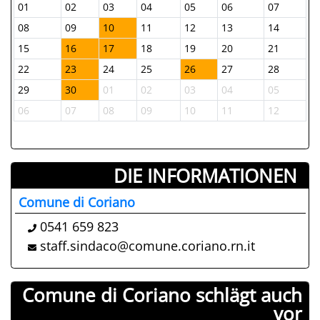
01
02
03
04
05
06
07
2
08
09
10
11
12
13
14
0
15
16
17
18
19
20
21
1
22
23
24
25
26
27
28
2
29
30
01
02
03
04
05
2
06
07
08
09
10
11
12
0
DIE INFORMATIONEN ­
Comune di Coriano
0541 659 823
staff.sindaco@comune.coriano.rn.it
Comune di Coriano schlägt auch
vor