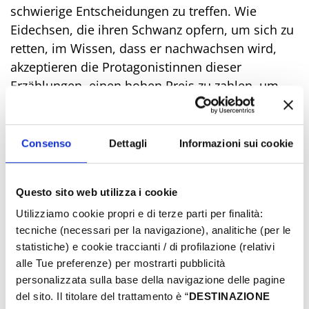
schwierige Entscheidungen zu treffen. Wie
Eidechsen, die ihren Schwanz opfern, um sich zu
retten, im Wissen, dass er nachwachsen wird,
akzeptieren die Protagonistinnen dieser
Erzählungen, einen hohen Preis zu zahlen, um
eine zweite Chance im Leben zu bekommen.
Mittwoch, 29. Juli (Piazza Mazzini) | Mina
Musardo – „L'uomo che sorrideva al destino“ (Der
Consenso
Dettagli
Informazioni sui cookie
Mann, der dem Schicksal zulächelte), Italian ediz.
Die Veranstaltungsreihe endet mit einer wahren,
Questo sito web utilizza i cookie
intensiven und strahlenden Geschichte. Die
Geschichte eines Mannes, der dem Krebs mit
Utilizziamo cookie propri e di terze parti per finalità:
tecniche (necessari per la navigazione), analitiche (per le
dem stillen Mut seines Herzens begegnet, und
statistiche) e cookie traccianti / di profilazione (relativi
einer Frau, die an seiner Seite die wahrhaftigste
alle Tue preferenze) per mostrarti pubblicità
Kraft der Liebe und der Hoffnung angesichts der
personalizzata sulla base della navigazione delle pagine
Angst entdeckt.
del sito. Il titolare del trattamento è “
DESTINAZIONE