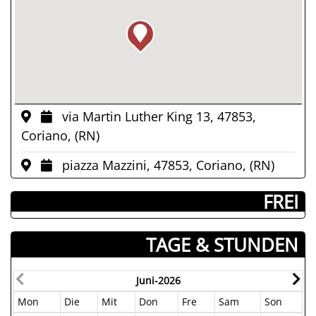
via Martin Luther King 13, 47853,
Coriano, (RN)
piazza Mazzini, 47853, Coriano, (RN)
­ FREI
TAGE & STUNDEN
Juni-2026
Mon
Die
Mit
Don
Fre
Sam
Son
M