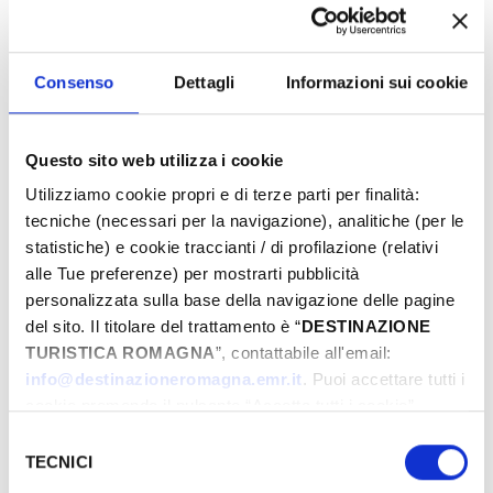
à ses côtés, découvre le pouvoir le plus
authentique de l'amour et de l'espoir face à la
peur.
Consenso
Dettagli
Informazioni sui cookie
Questo sito web utilizza i cookie
Utilizziamo cookie propri e di terze parti per finalità:
tecniche (necessari per la navigazione), analitiche (per le
statistiche) e cookie traccianti / di profilazione (relativi
alle Tue preferenze) per mostrarti pubblicità
personalizzata sulla base della navigazione delle pagine
del sito. Il titolare del trattamento è “
DESTINAZIONE
TURISTICA ROMAGNA
”, contattabile all'email:
info@destinazioneromagna.emr.it
. Puoi accettare tutti i
cookie premendo il pulsante “Accetta tutti i cookie”,
proseguire cliccando su “Usa solo i cookie necessari" o
Selezione
gestire le tue preferenze facendo clic su “Personalizza”.
TECNICI
del
Qualora acconsenti a tutti i cookie i Tuoi dati potranno
consenso