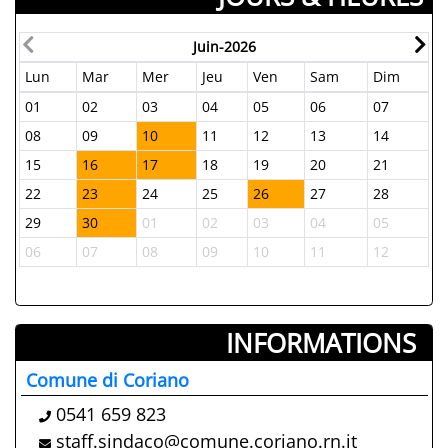
Juin-2026
Lun
Mar
Mer
Jeu
Ven
Sam
Dim
L
01
02
03
04
05
06
07
2
08
09
10
11
12
13
14
0
15
16
17
18
19
20
21
1
22
23
24
25
26
27
28
2
29
30
01
02
03
04
05
2
06
07
08
09
10
11
12
0
INFORMATIONS ­
Comune di Coriano
0541 659 823
staff.sindaco@comune.coriano.rn.it