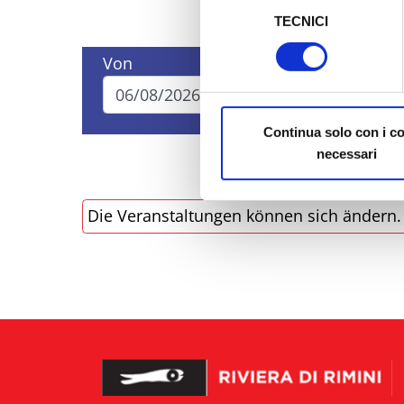
TECNICI
del
Al fine di revocare il consens
consenso
Policy
Von
Bis
Continua solo con i c
necessari
Die Veranstaltungen können sich ändern. B