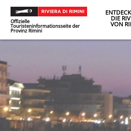
ENTDECK
DIE RIV
Offizielle
VON RI
Touristeninformationsseite der
Provinz Rimini