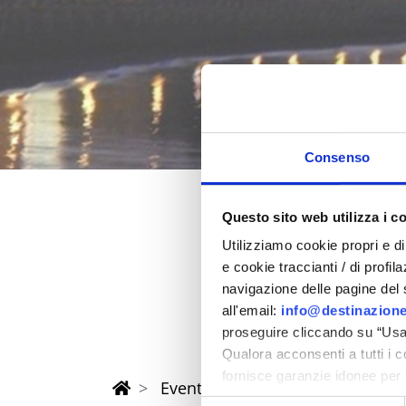
Consenso
Questo sito web utilizza i c
Feder 202
Utilizziamo cookie propri e di 
e cookie traccianti / di profil
in der Provinz Rimi
navigazione delle pagine del si
all'email:
info@destinazione
proseguire cliccando su “Usa 
Qualora acconsenti a tutti i 
fornisce garanzie idonee per 
Eventi di Primavera Riviera Rimi
sicurezza a Tutela dei naviga
Selezione