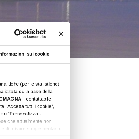
Informazioni sui cookie
nalitiche (per le statistiche)
nalizzata sulla base della
 ROMAGNA
”, contattabile
e “Accetta tutti i cookie”,
c su “Personalizza”.
aese che attualmente non
one di misure supplementari di