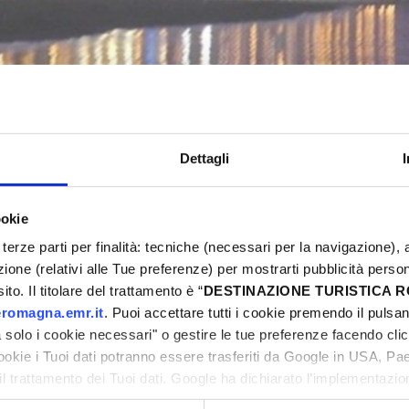
FIESTA! MUSIK & ESSEN
Bellaria-Igea Marina
Dettagli
ookie
5
Eventi Primavera 2025
terze parti per finalità: tecniche (necessari per la navigazione), a
azione (relativi alle Tue preferenze) per mostrarti pubblicità perso
ni
to. Il titolare del trattamento è “
DESTINAZIONE TURISTICA
romagna.emr.it
. Puoi accettare tutti i cookie premendo il pulsant
solo i cookie necessari" o gestire le tue preferenze facendo cli
cookie i Tuoi dati potranno essere trasferiti da Google in USA, P
il trattamento dei Tuoi dati. Google ha dichiarato l’implementazi
ni
tori, che abbiamo valutato essere sufficienti.