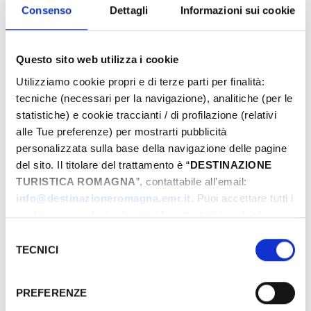
Eventi di Primavera Riviera Rimini
Consenso
Dettagli
Informazioni sui cookie
Questo sito web utilizza i cookie
Von
Utilizziamo cookie propri e di terze parti per finalità:
tecniche (necessari per la navigazione), analitiche (per le
statistiche) e cookie traccianti / di profilazione (relativi
Bis
alle Tue preferenze) per mostrarti pubblicità
personalizzata sulla base della navigazione delle pagine
del sito. Il titolare del trattamento è “
DESTINAZIONE
TURISTICA ROMAGNA
”, contattabile all'email:
Stadt
info@destinazioneromagna.emr.it
. Puoi accettare tutti i
cookie premendo il pulsante “Accetta tutti i cookie”,
proseguire cliccando su “Usa solo i cookie necessari" o
Selezione
Typen
gestire le tue preferenze facendo clic su “Personalizza”.
TECNICI
del
Qualora acconsenti a tutti i cookie i Tuoi dati potranno
consenso
essere trasferiti da Google in USA, Paese che
PREFERENZE
attualmente non fornisce garanzie idonee per il