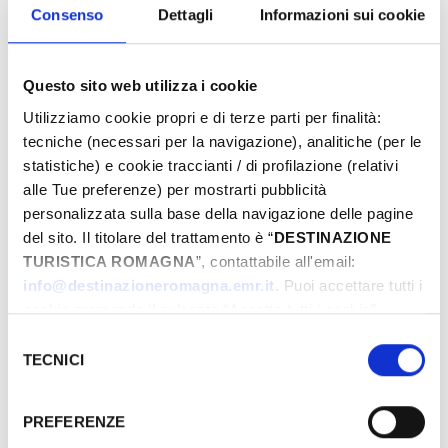
Eventi di Primavera Riviera Rimini
Consenso
Dettagli
Informazioni sui cookie
Questo sito web utilizza i cookie
Von
Utilizziamo cookie propri e di terze parti per finalità:
tecniche (necessari per la navigazione), analitiche (per le
statistiche) e cookie traccianti / di profilazione (relativi
Bis
alle Tue preferenze) per mostrarti pubblicità
personalizzata sulla base della navigazione delle pagine
del sito. Il titolare del trattamento è “
DESTINAZIONE
TURISTICA ROMAGNA
”, contattabile all'email:
Stadt
info@destinazioneromagna.emr.it
. Puoi accettare tutti i
cookie premendo il pulsante “Accetta tutti i cookie”,
proseguire cliccando su “Usa solo i cookie necessari" o
Selezione
Typen
gestire le tue preferenze facendo clic su “Personalizza”.
TECNICI
del
Qualora acconsenti a tutti i cookie i Tuoi dati potranno
consenso
essere trasferiti da Google in USA, Paese che
PREFERENZE
attualmente non fornisce garanzie idonee per il