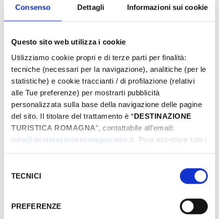
Eventi di Primavera Riviera Rimini
Consenso
Dettagli
Informazioni sui cookie
Questo sito web utilizza i cookie
Von
Utilizziamo cookie propri e di terze parti per finalità:
tecniche (necessari per la navigazione), analitiche (per le
statistiche) e cookie traccianti / di profilazione (relativi
Bis
alle Tue preferenze) per mostrarti pubblicità
personalizzata sulla base della navigazione delle pagine
del sito. Il titolare del trattamento è “
DESTINAZIONE
TURISTICA ROMAGNA
”, contattabile all'email:
Stadt
info@destinazioneromagna.emr.it
. Puoi accettare tutti i
cookie premendo il pulsante “Accetta tutti i cookie”,
proseguire cliccando su “Usa solo i cookie necessari" o
Selezione
Typen
gestire le tue preferenze facendo clic su “Personalizza”.
TECNICI
del
Qualora acconsenti a tutti i cookie i Tuoi dati potranno
consenso
essere trasferiti da Google in USA, Paese che
PREFERENZE
attualmente non fornisce garanzie idonee per il