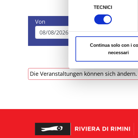
TECNICI
del
Al fine di revocare il consens
consenso
Policy
Von
Bis
Continua solo con i c
necessari
Die Veranstaltungen können sich ändern. B