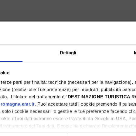
PASSATELLO-FEST
Montefiore Conca
Dettagli
ookie
5
Eventi Primavera 2025
terze parti per finalità: tecniche (necessari per la navigazione), a
azione (relativi alle Tue preferenze) per mostrarti pubblicità perso
ni
to. Il titolare del trattamento è “
DESTINAZIONE TURISTICA
romagna.emr.it
. Puoi accettare tutti i cookie premendo il pulsant
solo i cookie necessari" o gestire le tue preferenze facendo cli
cookie i Tuoi dati potranno essere trasferiti da Google in USA, P
il trattamento dei Tuoi dati. Google ha dichiarato l’implementazi
ni
tori, che abbiamo valutato essere sufficienti.