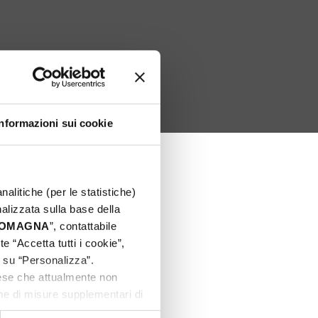
Informazioni sui cookie
nalitiche (per le statistiche)
nalizzata sulla base della
 ROMAGNA
”, contattabile
e “Accetta tutti i cookie”,
c su “Personalizza”.
aese che attualmente non
one di misure supplementari di