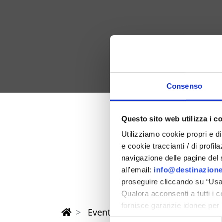
Consenso
Questo sito web utilizza i c
Feder 202
Utilizziamo cookie propri e di 
e cookie traccianti / di profil
in der Provinz Rimi
navigazione delle pagine del si
all'email:
info@destinazione
proseguire cliccando su “Usa 
Qualora acconsenti a tutti i 
fornisce garanzie idonee per 
Eventi di Primavera Riviera Rimi
sicurezza a Tutela dei naviga
Selezione