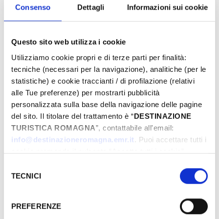
Eventi di Primavera Riviera Rimini
Consenso
Dettagli
Informazioni sui cookie
Questo sito web utilizza i cookie
Von
Utilizziamo cookie propri e di terze parti per finalità:
tecniche (necessari per la navigazione), analitiche (per le
statistiche) e cookie traccianti / di profilazione (relativi
Bis
alle Tue preferenze) per mostrarti pubblicità
personalizzata sulla base della navigazione delle pagine
del sito. Il titolare del trattamento è “
DESTINAZIONE
TURISTICA ROMAGNA
”, contattabile all'email:
Stadt
info@destinazioneromagna.emr.it
. Puoi accettare tutti i
cookie premendo il pulsante “Accetta tutti i cookie”,
proseguire cliccando su “Usa solo i cookie necessari" o
Selezione
Typen
gestire le tue preferenze facendo clic su “Personalizza”.
TECNICI
del
Qualora acconsenti a tutti i cookie i Tuoi dati potranno
consenso
essere trasferiti da Google in USA, Paese che
PREFERENZE
attualmente non fornisce garanzie idonee per il