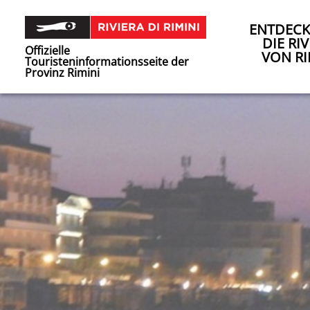
ENTDECK
DIE RIV
Offizielle
VON RI
Touristeninformationsseite der
Provinz Rimini