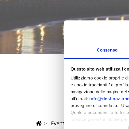
Consenso
Questo sito web utilizza i c
Feder 202
Utilizziamo cookie propri e di 
e cookie traccianti / di profil
in der Provinz Rimi
navigazione delle pagine del si
all'email:
info@destinazione
proseguire cliccando su “Usa 
Qualora acconsenti a tutti i 
fornisce garanzie idonee per 
Eventi di Primavera Riviera Rimi
sicurezza a Tutela dei naviga
Selezione