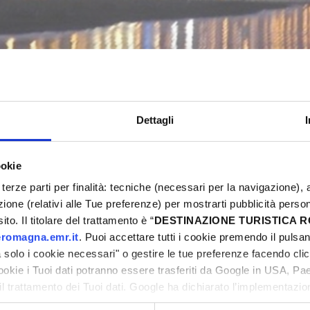
FIESTA! MUSIK & ESSEN
Bellaria-Igea Marina
Dettagli
ookie
5
Eventi Primavera 2025
terze parti per finalità: tecniche (necessari per la navigazione), a
azione (relativi alle Tue preferenze) per mostrarti pubblicità perso
ni
to. Il titolare del trattamento è “
DESTINAZIONE TURISTICA
romagna.emr.it
. Puoi accettare tutti i cookie premendo il pulsant
solo i cookie necessari" o gestire le tue preferenze facendo cli
cookie i Tuoi dati potranno essere trasferiti da Google in USA, P
il trattamento dei Tuoi dati. Google ha dichiarato l’implementazi
ni
tori, che abbiamo valutato essere sufficienti.