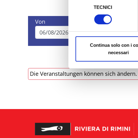
TECNICI
del
Al fine di revocare il consens
consenso
Policy
Von
Bis
Continua solo con i c
necessari
Die Veranstaltungen können sich ändern. B