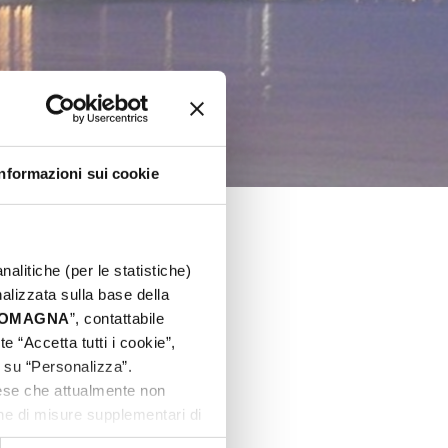
Informazioni sui cookie
nalitiche (per le statistiche)
nalizzata sulla base della
 ROMAGNA
”, contattabile
e “Accetta tutti i cookie”,
c su “Personalizza”.
aese che attualmente non
one di misure supplementari di