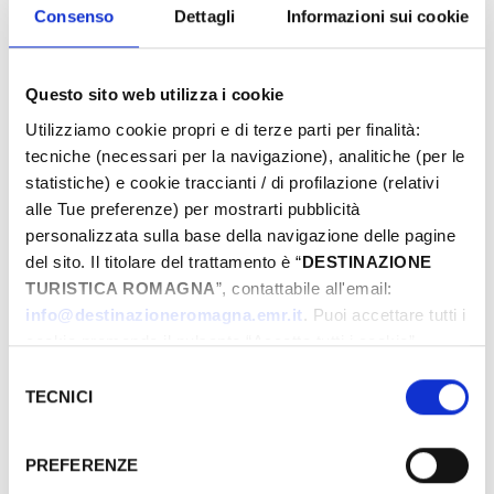
Eventi di Primavera Riviera Rimini
Consenso
Dettagli
Informazioni sui cookie
Questo sito web utilizza i cookie
Von
Utilizziamo cookie propri e di terze parti per finalità:
tecniche (necessari per la navigazione), analitiche (per le
statistiche) e cookie traccianti / di profilazione (relativi
Bis
alle Tue preferenze) per mostrarti pubblicità
personalizzata sulla base della navigazione delle pagine
del sito. Il titolare del trattamento è “
DESTINAZIONE
TURISTICA ROMAGNA
”, contattabile all'email:
Stadt
info@destinazioneromagna.emr.it
. Puoi accettare tutti i
cookie premendo il pulsante “Accetta tutti i cookie”,
proseguire cliccando su “Usa solo i cookie necessari" o
Selezione
Typen
gestire le tue preferenze facendo clic su “Personalizza”.
TECNICI
del
Qualora acconsenti a tutti i cookie i Tuoi dati potranno
consenso
essere trasferiti da Google in USA, Paese che
PREFERENZE
attualmente non fornisce garanzie idonee per il