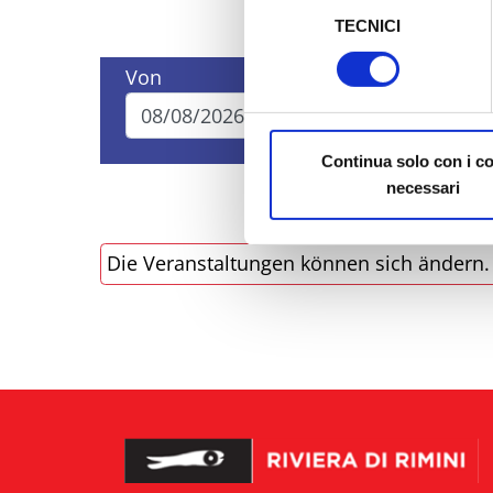
TECNICI
del
Al fine di revocare il consens
consenso
Policy
Von
Bis
Continua solo con i c
necessari
Die Veranstaltungen können sich ändern. B