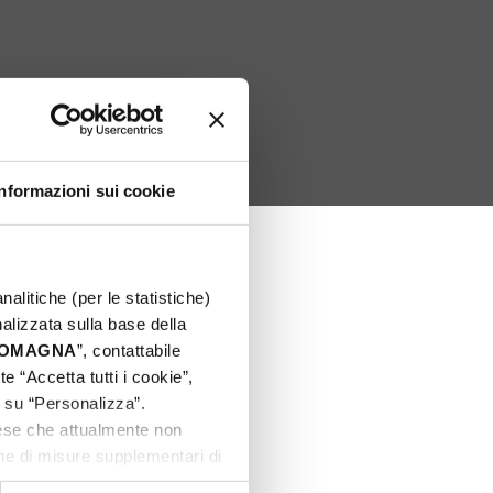
Informazioni sui cookie
nalitiche (per le statistiche)
nalizzata sulla base della
 ROMAGNA
”, contattabile
e “Accetta tutti i cookie”,
c su “Personalizza”.
aese che attualmente non
one di misure supplementari di