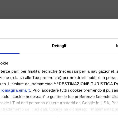
PASSATELLO-FEST
Montefiore Conca
Dettagli
ookie
5
Eventi Primavera 2025
terze parti per finalità: tecniche (necessari per la navigazione), a
azione (relativi alle Tue preferenze) per mostrarti pubblicità perso
ni
to. Il titolare del trattamento è “
DESTINAZIONE TURISTICA
romagna.emr.it
. Puoi accettare tutti i cookie premendo il pulsant
solo i cookie necessari" o gestire le tue preferenze facendo cli
cookie i Tuoi dati potranno essere trasferiti da Google in USA, P
il trattamento dei Tuoi dati. Google ha dichiarato l’implementazi
ni
tori, che abbiamo valutato essere sufficienti.