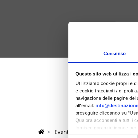
Consenso
Questo sito web utilizza i c
Feder 202
Utilizziamo cookie propri e di 
e cookie traccianti / di profil
in der Provinz Rimi
navigazione delle pagine del si
all'email:
info@destinazione
proseguire cliccando su “Usa 
Qualora acconsenti a tutti i 
fornisce garanzie idonee per 
Eventi di Primavera Riviera Rimi
sicurezza a Tutela dei naviga
Selezione