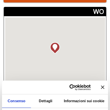
­WO
Piazza Ganganelli 1, Santarcangelo di
Consenso
Dettagli
Informazioni sui cookie
Romagna, (RN)