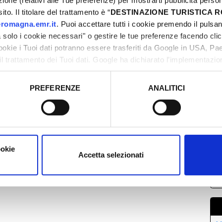
azione (relativi alle Tue preferenze) per mostrarti pubblicità perso
to. Il titolare del trattamento è “
DESTINAZIONE TURISTICA
romagna.emr.it
. Puoi accettare tutti i cookie premendo il pulsant
solo i cookie necessari" o gestire le tue preferenze facendo cli
cookie i Tuoi dati potranno essere trasferiti da Google in USA, P
il trattamento dei Tuoi dati. Google ha dichiarato l’implementazi
tori, che abbiamo valutato essere sufficienti.
M
PREFERENZE
ANALITICI
0
o prestato e visualizzare le informazioni complete sul trattamento
0
1
2
2
ookie
Accetta selezionati
0