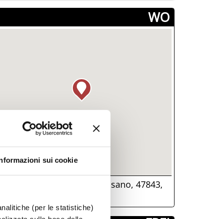
­WO
Informazioni sui cookie
Via Alberello, fraz. Misano, 47843,
isano Adriatico, (RN)
nalitiche (per le statistiche)