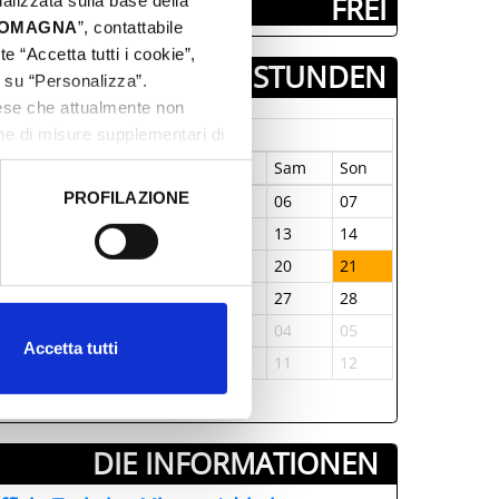
­ FREI
nalizzata sulla base della
 ROMAGNA
”, contattabile
e “Accetta tutti i cookie”,
TAGE & STUNDEN
c su “Personalizza”.
aese che attualmente non
Juni-2026
one di misure supplementari di
on
Die
Mit
Don
Fre
Sam
Son
PROFILAZIONE
1
02
03
04
05
06
07
 dati clicca qui:
Cookie
8
09
10
11
12
13
14
5
16
17
18
19
20
21
2
23
24
25
26
27
28
9
30
01
02
03
04
05
Accetta tutti
6
07
08
09
10
11
12
DIE INFORMATIONEN ­