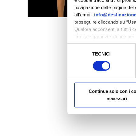
e cookie traccianti / di profil
navigazione delle pagine del si
all'email:
info@destinazione
proseguire cliccando su “Usa 
Qualora acconsenti a tutti i 
fornisce garanzie idonee per 
sicurezza a Tutela dei naviga
Selezione
TECNICI
del
Al fine di revocare il consens
consenso
Policy
Continua solo con i c
necessari