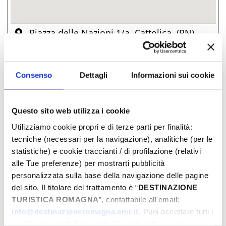
Piazza delle Nazioni 1/a, Cattolica, (RN)
­ AB 20.50 €
Consenso
Dettagli
Informazioni sui cookie
TAGE & STUNDEN
Questo sito web utilizza i cookie
Juni-2026
Utilizziamo cookie propri e di terze parti per finalità:
Mon
Die
Mit
Don
Fre
Sam
Son
tecniche (necessari per la navigazione), analitiche (per le
01
02
03
04
05
06
07
statistiche) e cookie traccianti / di profilazione (relativi
08
09
10
11
12
13
14
alle Tue preferenze) per mostrarti pubblicità
15
16
17
18
19
20
21
personalizzata sulla base della navigazione delle pagine
del sito. Il titolare del trattamento è “
DESTINAZIONE
22
23
24
25
26
27
28
TURISTICA ROMAGNA
”, contattabile all'email:
29
30
01
02
03
04
05
info@destinazioneromagna.emr.it
. Puoi accettare tutti i
06
07
08
09
10
11
12
cookie premendo il pulsante “Accetta tutti i cookie”,