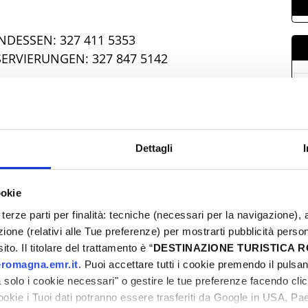
DESSEN: 327 411 5353
ERVIERUNGEN: 327 847 5142
M
0
0
Dettagli
1
2
ookie
2
terze parti per finalità: tecniche (necessari per la navigazione), a
0
azione (relativi alle Tue preferenze) per mostrarti pubblicità perso
to. Il titolare del trattamento è “
DESTINAZIONE TURISTICA
romagna.emr.it
. Puoi accettare tutti i cookie premendo il pulsant
solo i cookie necessari" o gestire le tue preferenze facendo cli
cookie i Tuoi dati potranno essere trasferiti da Google in USA, P