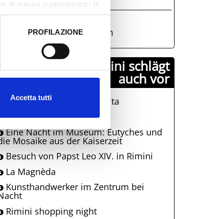
arco degli Artisti RImini
one di misure supplementari di
327 847 5141
sorridolibero@gmail.com
PROFILAZIONE
 dati clicca qui:
Cookie
Comune di Rimini schlägt
auch vor
Accetta tutti
La Terrazza Della Dolce Vita
Sagen, Meer, Essen
Eine Nacht im Museum: Eutyches und
die Mosaike aus der Kaiserzeit
Besuch von Papst Leo XIV. in Rimini
La Magnèda
Kunsthandwerker im Zentrum bei
Nacht
Rimini shopping night