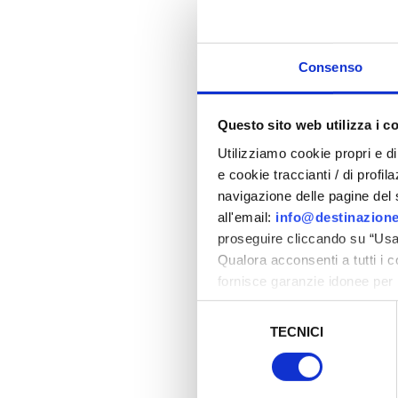
Consenso
Questo sito web utilizza i c
Utilizziamo cookie propri e di 
e cookie traccianti / di profil
navigazione delle pagine del si
all'email:
info@destinazione
proseguire cliccando su “Usa 
Qualora acconsenti a tutti i 
fornisce garanzie idonee per 
sicurezza a Tutela dei naviga
Selezione
TECNICI
del
Al fine di revocare il consens
consenso
Policy