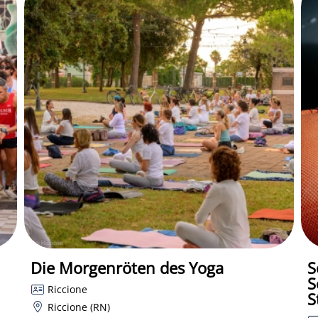
Die Morgenröten des Yoga
S
S
Riccione
S
Riccione (RN)