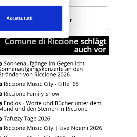
AT Riccione
0541426050
Accetta tutti
iat@comune.riccione.rn.it
Comune di Riccione schlägt
auch vor
Sonnenaufgänge im Gegenlicht,
Sonnenaufgangskonzerte an den
Stränden von Riccione 2026
Riccione Music City - Eiffel 65
Riccione Family Show
Endlos - Worte und Bücher unter dem
Mond und den Sternen in Riccione
Tafuzzy Tage 2026
Riccione Music City | Live Noemi 2026