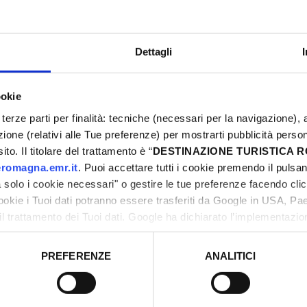
Dettagli
ookie
M
terze parti per finalità: tecniche (necessari per la navigazione), a
0
azione (relativi alle Tue preferenze) per mostrarti pubblicità perso
0
to. Il titolare del trattamento è “
DESTINAZIONE TURISTICA
1
romagna.emr.it
. Puoi accettare tutti i cookie premendo il pulsant
2
solo i cookie necessari" o gestire le tue preferenze facendo cli
cookie i Tuoi dati potranno essere trasferiti da Google in USA, P
2
il trattamento dei Tuoi dati. Google ha dichiarato l’implementazi
0
tori, che abbiamo valutato essere sufficienti.
PREFERENZE
ANALITICI
o prestato e visualizzare le informazioni complete sul trattamento