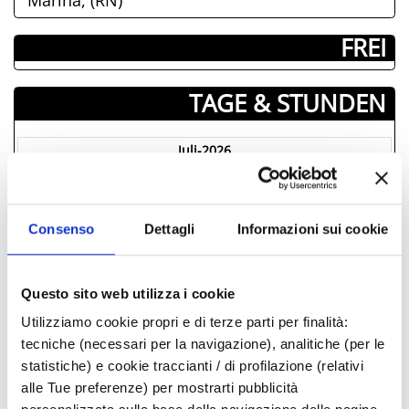
Marina, (RN)
­ FREI
TAGE & STUNDEN
Juli-2026
Mon
Die
Mit
Don
Fre
Sam
Son
29
30
01
02
03
04
05
Consenso
Dettagli
Informazioni sui cookie
06
07
08
09
10
11
12
13
14
15
16
17
18
19
20
21
22
23
24
25
26
Questo sito web utilizza i cookie
27
28
29
30
31
01
02
Utilizziamo cookie propri e di terze parti per finalità:
03
04
05
06
07
08
09
tecniche (necessari per la navigazione), analitiche (per le
statistiche) e cookie traccianti / di profilazione (relativi
alle Tue preferenze) per mostrarti pubblicità