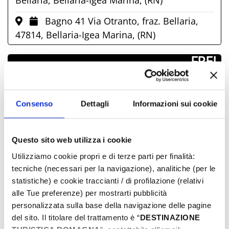
Bagno 41 Via Otranto, fraz. Bellaria,
47814, Bellaria-Igea Marina, (RN)
­ FREI
TAGE & STUNDEN
Consenso
Dettagli
Informazioni sui cookie
August-2026
Mon
Die
Mit
Don
Fre
Sam
Son
Questo sito web utilizza i cookie
27
28
29
30
31
01
02
Utilizziamo cookie propri e di terze parti per finalità:
03
04
05
06
07
08
09
tecniche (necessari per la navigazione), analitiche (per le
10
11
12
13
14
15
16
statistiche) e cookie traccianti / di profilazione (relativi
alle Tue preferenze) per mostrarti pubblicità
17
18
19
20
21
22
23
personalizzata sulla base della navigazione delle pagine
24
25
26
27
28
29
30
del sito. Il titolare del trattamento è “
DESTINAZIONE
31
01
02
03
04
05
06