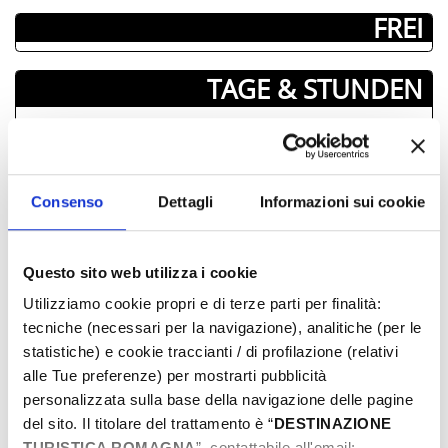
­ FREI
TAGE & STUNDEN
Juli-2024
Mon
Die
Mit
Don
Fre
Sam
Son
01
02
03
04
05
06
07
Consenso
Dettagli
Informazioni sui cookie
08
09
10
11
12
13
14
15
16
17
18
19
20
21
Questo sito web utilizza i cookie
22
23
24
25
26
27
28
Utilizziamo cookie propri e di terze parti per finalità:
29
30
31
01
02
03
04
tecniche (necessari per la navigazione), analitiche (per le
05
06
07
08
09
10
11
statistiche) e cookie traccianti / di profilazione (relativi
alle Tue preferenze) per mostrarti pubblicità
personalizzata sulla base della navigazione delle pagine
del sito. Il titolare del trattamento è “
DESTINAZIONE
DIE INFORMATIONEN ­
TURISTICA ROMAGNA
”, contattabile all'email: