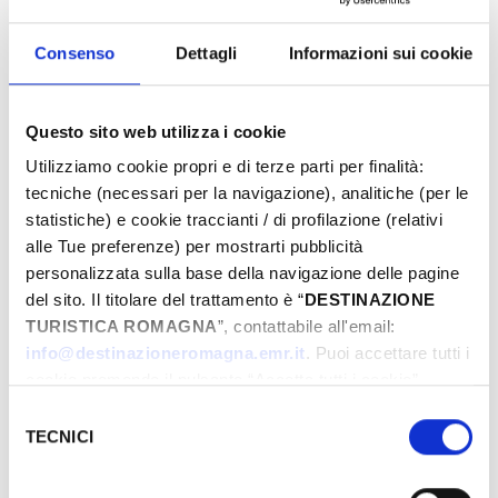
­ FREI
Consenso
Dettagli
Informazioni sui cookie
TAGE & STUNDEN
Questo sito web utilizza i cookie
Juli-2025
Utilizziamo cookie propri e di terze parti per finalità:
Mon
Die
Mit
Don
Fre
Sam
Son
M
tecniche (necessari per la navigazione), analitiche (per le
30
01
02
03
04
05
06
2
statistiche) e cookie traccianti / di profilazione (relativi
alle Tue preferenze) per mostrarti pubblicità
07
08
09
10
11
12
13
0
personalizzata sulla base della navigazione delle pagine
14
15
16
17
18
19
20
1
del sito. Il titolare del trattamento è “
DESTINAZIONE
21
22
23
24
25
26
27
1
TURISTICA ROMAGNA
”, contattabile all'email:
28
29
30
31
01
02
03
2
info@destinazioneromagna.emr.it
. Puoi accettare tutti i
04
05
06
07
08
09
10
0
cookie premendo il pulsante “Accetta tutti i cookie”,
proseguire cliccando su “Usa solo i cookie necessari" o
Selezione
gestire le tue preferenze facendo clic su “Personalizza”.
TECNICI
del
Qualora acconsenti a tutti i cookie i Tuoi dati potranno
consenso
DIE INFORMATIONEN ­
essere trasferiti da Google in USA, Paese che