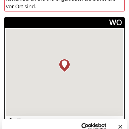
vor Ort sind.
­WO
Piazza Battaglini, Verucchio, (RN)