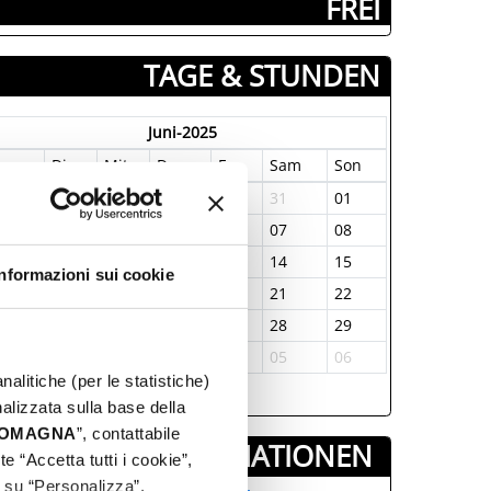
­ FREI
TAGE & STUNDEN
Juni-2025
on
Die
Mit
Don
Fre
Sam
Son
6
27
28
29
30
31
01
2
03
04
05
06
07
08
9
10
11
12
13
14
15
Informazioni sui cookie
6
17
18
19
20
21
22
3
24
25
26
27
28
29
0
01
02
03
04
05
06
nalitiche (per le statistiche)
nalizzata sulla base della
 ROMAGNA
”, contattabile
DIE INFORMATIONEN ­
e “Accetta tutti i cookie”,
c su “Personalizza”.