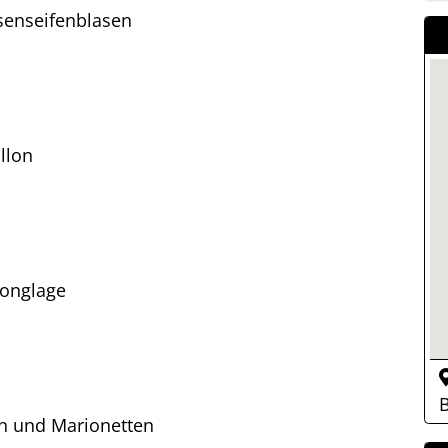
enseifenblasen
llon
Jonglage
B
 und Marionetten