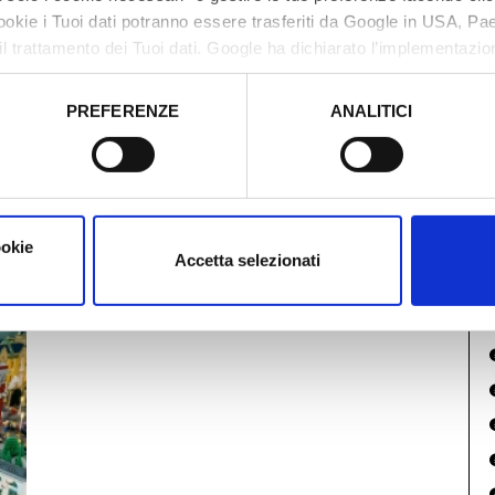
I
cookie i Tuoi dati potranno essere trasferiti da Google in USA, P
A
il trattamento dei Tuoi dati. Google ha dichiarato l’implementazi
tori, che abbiamo valutato essere sufficienti.
PREFERENZE
ANALITICI
o prestato e visualizzare le informazioni complete sul trattamento
ookie
Accetta selezionati