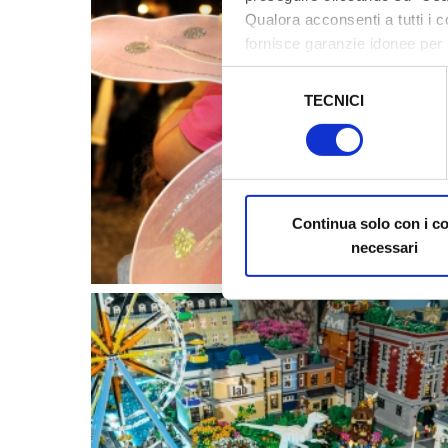
Qualora acconsenti a tutti i 
fornisce garanzie idonee per 
sicurezza a Tutela dei naviga
Selezione
TECNICI
del
Al fine di revocare il consens
consenso
Policy
Continua solo con i c
necessari