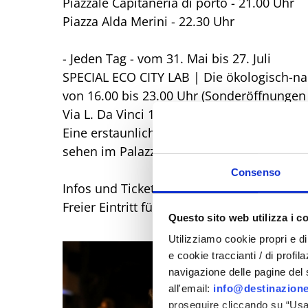
Piazzale Capitaneria di porto - 21.00 Uhr
Piazza Alda Merini - 22.30 Uhr
- Jeden Tag - vom 31. Mai bis 27. Juli
SPECIAL ECO CITY LAB | Die ökologisch-nac
von 16.00 bis 23.00 Uhr (Sonderöffnungen 
Via L. Da Vinci 10
Eine erstaunliche, umweltfreundliche Sta
sehen im Palazzo del Turismo in Bellaria 
Consenso
Infos und Tickets: www.bellariaigeamarina
Freier Eintritt für Kinder bis zu 12 Jahren, 
Questo sito web utilizza i c
Utilizziamo cookie propri e di 
e cookie traccianti / di profil
navigazione delle pagine del si
all'email:
info@destinazione
proseguire cliccando su “Usa 