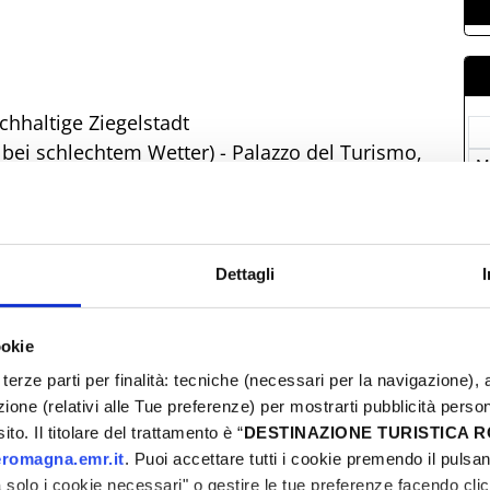
hhaltige Ziegelstadt
bei schlechtem Wetter) - Palazzo del Turismo,
M
2
dt, gebaut aus tausenden von LEGO® Steinen: zu
0
Igea Marina.
0
Dettagli
1
.org
2
vom 16. bis 22. Juni.
ookie
3
terze parti per finalità: tecniche (necessari per la navigazione), a
azione (relativi alle Tue preferenze) per mostrarti pubblicità perso
to. Il titolare del trattamento è “
DESTINAZIONE TURISTICA
romagna.emr.it
. Puoi accettare tutti i cookie premendo il pulsant
solo i cookie necessari" o gestire le tue preferenze facendo cli