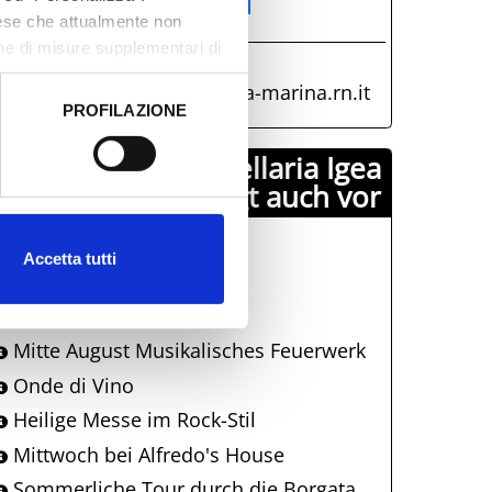
AT BELLARIA INFORMAZIONI
aese che attualmente non
CCOGLIENZA TURISTICA
one di misure supplementari di
+39 0541 343808
iat@comune.bellaria-igea-marina.rn.it
PROFILAZIONE
 dati clicca qui:
Cookie
Comune di Bellaria Igea
Marina schlägt auch vor
Fiesta! Musik & Essen
Accetta tutti
Bell'Italia
Die verzauberte Kutsche
Mitte August Musikalisches Feuerwerk
Onde di Vino
Heilige Messe im Rock-Stil
Mittwoch bei Alfredo's House
Sommerliche Tour durch die Borgata